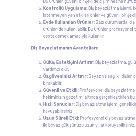
Bu ürünler, güvenli bir şekilde diş minesine nüfuz
Kontrollü Uygulama:
Diş beyazlatma işlemi, kon
istenmeyen yan etkileri önler ve güvenli bir şek
Evde Kullanılan Ürünler:
Bazı durumlarda, diş 
ürünleri de kullanılabilir. Bu ürünler, profesyonel
desteklemek amacıyla kullanılır.
Diş Beyazlatmanın Avantajları:
Gülüş Estetiğini Artırır:
Diş beyazlatma, gülü
yardımcı olur.
Özgüveninizi Artırır:
Beyaz ve sağlıklı dişler, ö
bırakabilir.
Güvenli ve Etkili:
Profesyonel diş beyazlatma işle
hekiminizin gözetimi altında gerçekleştirilen bu iş
Hızlı Sonuçlar:
Diş beyazlatma işlemi genellikle
kavuşabilirsiniz.
Uzun Süreli Etki:
Profesyonel diş beyazlatma, u
ile beyaz gülüşünüzü uzun yıllar koruyabilirsiniz.