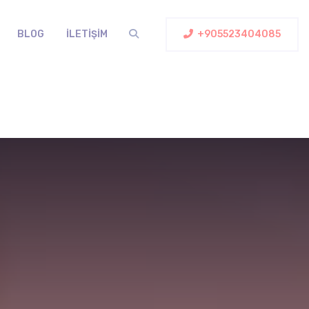
BLOG
İLETIŞIM
+905523404085