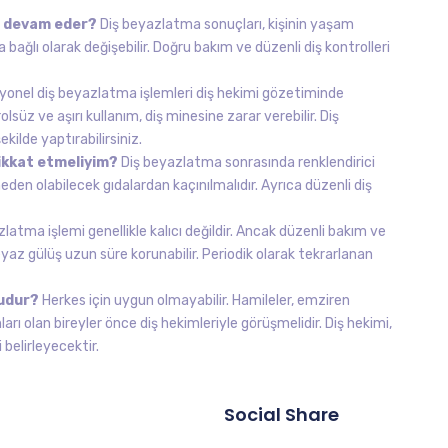
e devam eder?
Diş beyazlatma sonuçları, kişinin yaşam
 bağlı olarak değişebilir. Doğru bakım ve düzenli diş kontrolleri
onel diş beyazlatma işlemleri diş hekimi gözetiminde
lsüz ve aşırı kullanım, diş minesine zarar verebilir. Diş
ekilde yaptırabilirsiniz.
ikkat etmeliyim?
Diş beyazlatma sonrasında renklendirici
eden olabilecek gıdalardan kaçınılmalıdır. Ayrıca düzenli diş
latma işlemi genellikle kalıcı değildir. Ancak düzenli bakım ve
eyaz gülüş uzun süre korunabilir. Periodik olarak tekrarlanan
mudur?
Herkes için uygun olmayabilir. Hamileler, emziren
ları olan bireyler önce diş hekimleriyle görüşmelidir. Diş hekimi,
belirleyecektir.
Social Share