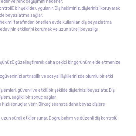
 eder ve renk değişimini hedefler.
trollü bir şekilde uygulanır. Diş hekiminiz, dişlerinizi koruyarak
ilde beyazlatma sağlar.
hekimi tarafından önerilen evde kullanılan diş beyazlatma
 tedavinin etkilerini korumak ve uzun süreli beyazlığı
şünüzü güzelleştirerek daha çekici bir görünüm elde etmenize
zgüveninizi artırabilir ve sosyal ilişkilerinizde olumlu bir etki
mleri, güvenli ve etkili bir şekilde dişlerinizi beyazlatır. Diş
lem, sağlıklı bir sonuç sağlar.
 hızlı sonuçlar verir. Birkaç seansta daha beyaz dişlere
zun süreli etkiler sunar. Doğru bakım ve düzenli diş kontrolü