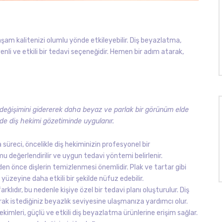
 yaşam kalitenizi olumlu yönde etkileyebilir. Diş beyazlatma,
nli ve etkili bir tedavi seçeneğidir. Hemen bir adım atarak,
k değişimini gidererek daha beyaz ve parlak bir görünüm elde
lde diş hekimi gözetiminde uygulanır.
üreci, öncelikle diş hekiminizin profesyonel bir
u değerlendirilir ve uygun tedavi yöntemi belirlenir.
 önce dişlerin temizlenmesi önemlidir. Plak ve tartar gibi
 yüzeyine daha etkili bir şekilde nüfuz edebilir.
arklıdır, bu nedenle kişiye özel bir tedavi planı oluşturulur. Diş
ak istediğiniz beyazlık seviyesine ulaşmanıza yardımcı olur.
ekimleri, güçlü ve etkili diş beyazlatma ürünlerine erişim sağlar.