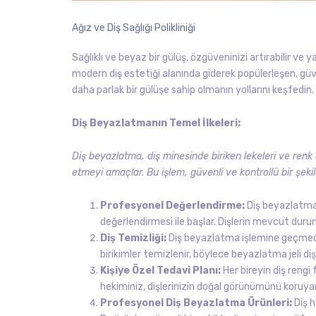
Ağız ve Diş Sağlığı Polikliniği
Sağlıklı ve beyaz bir gülüş, özgüveninizi artırabilir ve
modern diş estetiği alanında giderek popülerleşen, güve
daha parlak bir gülüşe sahip olmanın yollarını keşfedin.
Diş Beyazlatmanın Temel İlkeleri:
Diş beyazlatma, diş minesinde biriken lekeleri ve ren
etmeyi amaçlar. Bu işlem, güvenli ve kontrollü bir şeki
Profesyonel Değerlendirme:
Diş beyazlatma s
değerlendirmesi ile başlar. Dişlerin mevcut durum
Diş Temizliği:
Diş beyazlatma işlemine geçmeden
birikimler temizlenir, böylece beyazlatma jeli diş
Kişiye Özel Tedavi Planı:
Her bireyin diş rengi f
hekiminiz, dişlerinizin doğal görünümünü koruyar
Profesyonel Diş Beyazlatma Ürünleri:
Diş h