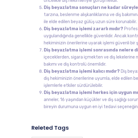
öncelikle diş hekimleriyle görüşmelidir.
Diş beyazlatma sonuçları ne kadar süreyl
tarzına, beslenme alışkanlıklarına ve diş bakımına
ile elde edilen beyaz gülüş uzun süre korunabilir.
Diş beyazlatma işlemi zararlı mıdır?
Profesy
uygulandığında genellikle güvenlidir. Ancak kontro
hekiminizin önerilerine uyarak işlemi güvenli bir ş
Diş beyazlatma işlemi sonrasında nelere d
içeceklerden, sigara içmekten ve diş lekelerine n
bakımı ve diş kontrolü önemlidir.
Diş beyazlatma işlemi kalıcı mıdır?
Diş beyaz
diş hekiminizin önerilerine uyumla, elde edilen b
işlemlerle etkiler sürdürülebilir.
Diş beyazlatma işlemi herkes için uygun 
anneler, 16 yaşından küçükler ve diş sağlığı sorun
bireyin durumuna uygun en iyi tedavi seçeneğini 
Releted Tags