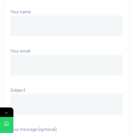
Your name
Your email
Subject
←
Your message (optional)