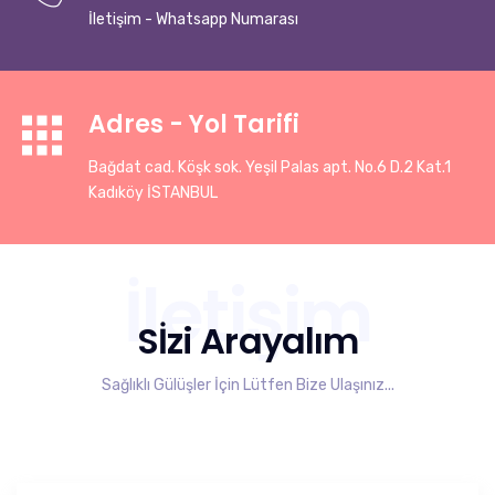
İletişim - Whatsapp Numarası
Adres - Yol Tarifi
Bağdat cad. Köşk sok. Yeşil Palas apt. No.6 D.2 Kat.1
Kadıköy İSTANBUL
İletişim
Sİzi Arayalım
Sağlıklı Gülüşler İçin Lütfen Bize Ulaşınız...