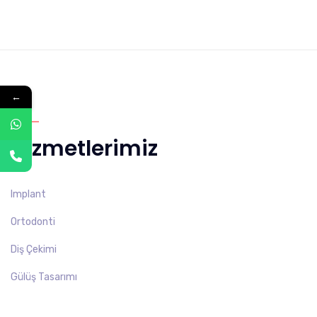
←
Hizmetlerimiz
Implant
Ortodonti
Diş Çekimi
Gülüş Tasarımı