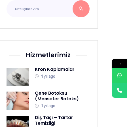
Hizmetlerimiz
→
Kron Kaplamalar
1 yıl ago
Çene Botoksu
(Masseter Botoks)
1 yıl ago
Diş Taşı – Tartar
Temizliği