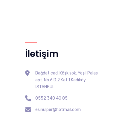
İletişim
Bağdat cad. Köşk sok. Yeşil Palas
apt. No.6 D.2 Kat.1 Kadıköy
İSTANBUL
0552 340 40 85
esinulper@hotmail.com