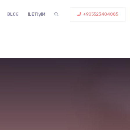
BLOG
İLETIŞIM
+905523404085