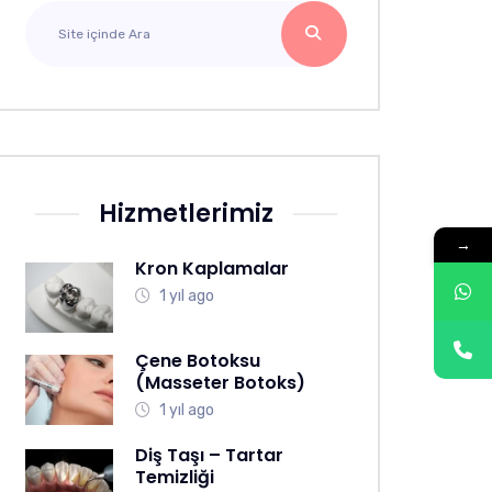
Hizmetlerimiz
→
Kron Kaplamalar
1 yıl ago
Çene Botoksu
(Masseter Botoks)
1 yıl ago
Diş Taşı – Tartar
Temizliği