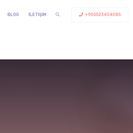
BLOG
İLETIŞIM
+905523404085