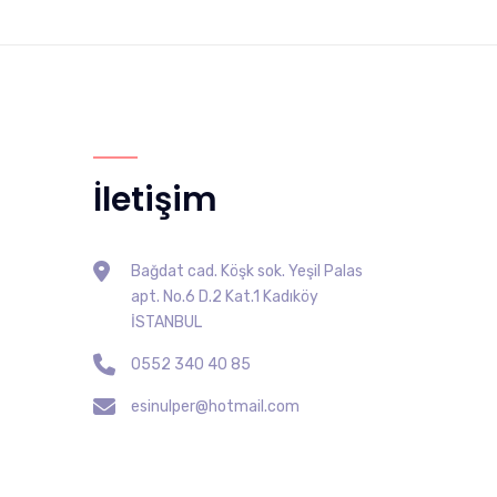
İletişim
Bağdat cad. Köşk sok. Yeşil Palas
apt. No.6 D.2 Kat.1 Kadıköy
İSTANBUL
0552 340 40 85
esinulper@hotmail.com